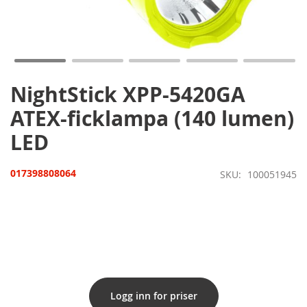
Hoppa
till
början
av
bildgalleriet
NightStick XPP-5420GA
ATEX-ficklampa (140 lumen)
LED
017398808064
SKU
100051945
Logg inn for priser