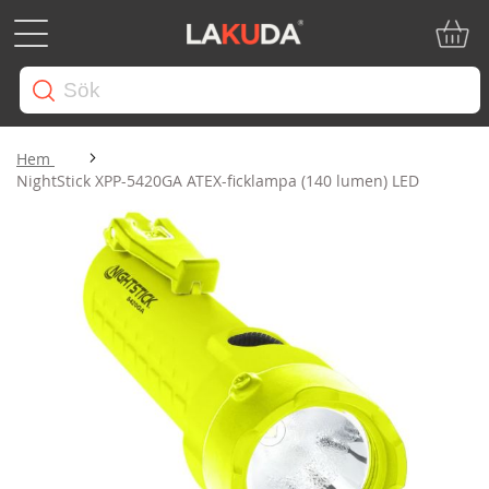
Min ku
Hem
NightStick XPP-5420GA ATEX-ficklampa (140 lumen) LED
Hoppa
till
slutet
av
bildgalleriet