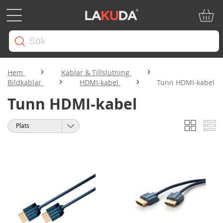
Min ku
Hem
Kablar & Tillslutning
Bildkablar
HDMI-kabel
Tunn HDMI-kabel
Tunn HDMI-kabel
Rutnät
Li
Visa
Sortera
som
på