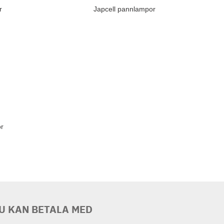
r
Japcell pannlampor
or
U KAN BETALA MED