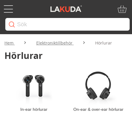
Min ku
Hem
Elektroniktillbehör
Hörlurar
Hörlurar
In-ear hörlurar
On-ear & over-ear hörlurar