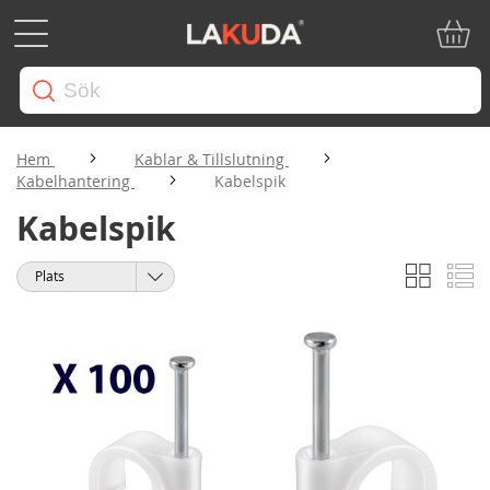
Min ku
Hem
Kablar & Tillslutning
Kabelhantering
Kabelspik
Kabelspik
Rutnät
Li
Visa
Sortera
som
på