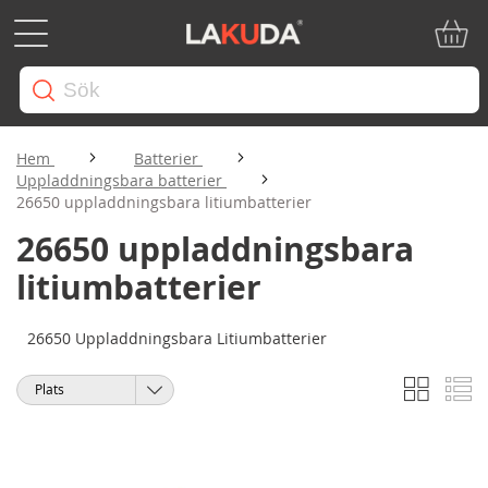
Min ku
Hem
Batterier
Uppladdningsbara batterier
26650 uppladdningsbara litiumbatterier
26650 uppladdningsbara
litiumbatterier
26650 Uppladdningsbara Litiumbatterier
Rutnät
Li
Visa
Sortera
som
på