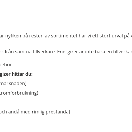
är nyfiken på resten av sortimentet har vi ett stort urval på 
r från samma tillverkare. Energizer är inte bara en tillverka
behör.
izer hittar du:
å marknaden)
strömförbrukning)
 och ändå med rimlig prestanda)