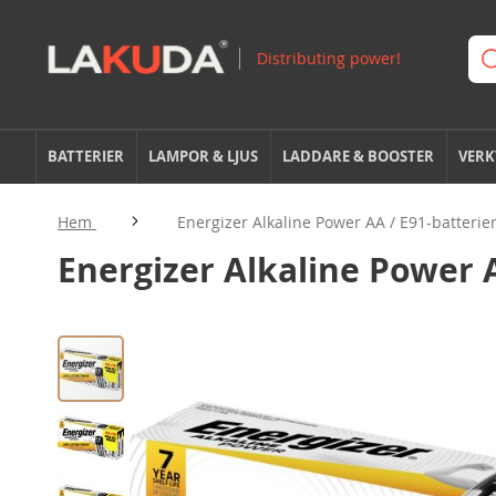
BATTERIER
LAMPOR & LJUS
LADDARE & BOOSTER
VERK
Hem
Energizer Alkaline Power AA / E91-batterier
Energizer Alkaline Power A
Hoppa
till
slutet
av
bildgalleriet