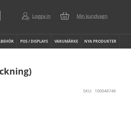
Logga in
Min kundvagn
LBEHÖR
POS / DISPLAYS
VARUMÄRKE
NYA PRODUKTER
ackning)
SKU
100046746