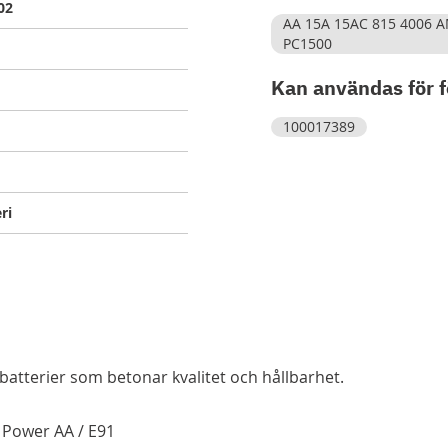
02
AA 15A 15AC 815 4006
PC1500
Kan användas för f
100017389
ri
batterier som betonar kvalitet och hållbarhet.
e Power AA / E91