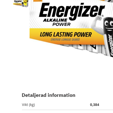
Hoppa
till
början
Detaljerad information
av
bildgalleriet
Vikt (kg)
0,384