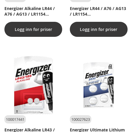
Energizer Alkaline LR44 /
Energizer LR44 / A76 / AG13
A76 / AG13 / LR1154
/ LR1154
Knappcellsbatterier -
Knappcellsbatterier -
Förpackning med 4 st
Alkaline - Förpackning med
Logg inn for priser
Logg inn for priser
2 st
100017441
100027623
Energizer Alkaline LR43 /
Energizer Ultimate Lithium