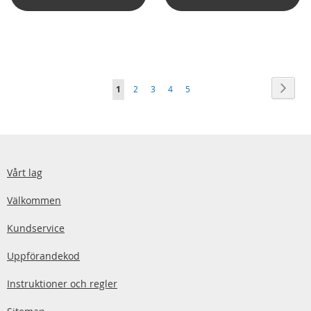
Sida
Sida
Nästa
You're
Sida
Sida
Sida
Sida
1
2
3
4
5
currently
reading
page
Vårt lag
Välkommen
Kundservice
Uppförandekod
Instruktioner och regler