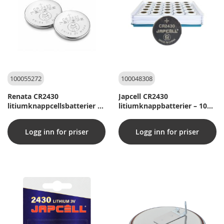
100055272
100048308
Renata CR2430
Japcell CR2430
litiumknappcellsbatterier -
litiumknappbatterier – 100
2 st.
stycken –
industriförpackning
Logg inn for priser
Logg inn for priser