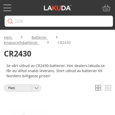
Min ku
Hem
Batterier
Knappcellsbatterier
CR2430
CR2430
Se vårt utbud av CR2430-batterier. Hos dealers.lakuda.se
får du alltid snabb leverans. Stort utbud av batterier till
Nordens billigaste priser!
Rutnät
Li
Visa
Sortera
som
på