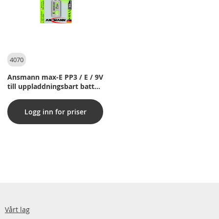
4070
Ansmann max-E PP3 / E / 9V
till uppladdningsbart batteri
(1 st.) 200 mAh
Logg inn for priser
Vårt lag