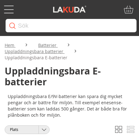
Min ku
Hem
Batterier
Uppladdningsbara batterier
Uppladdningsbara E-batterier
Uppladdningsbara E-
batterier
Uppladdningsbara E/9V-batterier kan spara dig mycket
pengar och är bättre för miljön. Till exempel enesense-
batterier som kan laddas 500 gånger. Det är både bra för
plånboken och för miljön.
Rutnät
Li
Visa
Sortera
som
på