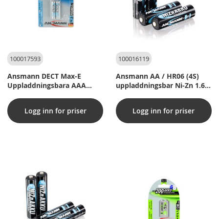
100017593
100016119
Ansmann DECT Max-E
Ansmann AA / HR06 (4S)
Uppladdningsbara AAA
uppladdningsbar Ni-Zn 1.6V
HR03 800 mAh (2 st.)
(4 st.)
Logg inn for priser
Logg inn for priser