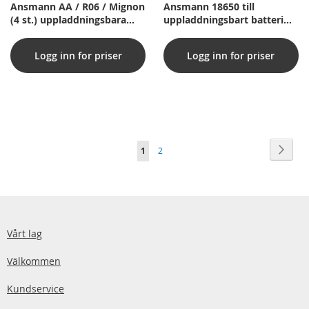
Ansmann AA / R06 / Mignon
Ansmann 18650 till
(4 st.) uppladdningsbara
uppladdningsbart batteri
batterier 2850 mAh
2600 mAh med
säkerhetskretslopp
Logg inn for priser
Logg inn for priser
Sida
Sida
Nästa
You're
Sida
1
2
currently
reading
page
Vårt lag
Välkommen
Kundservice