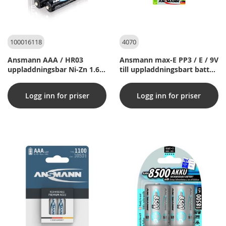
100016118
4070
Ansmann AAA / HR03
Ansmann max-E PP3 / E / 9V
uppladdningsbar Ni-Zn 1.6V
till uppladdningsbart batteri
(4 st.)
(1 st.) 200 mAh
Logg inn for priser
Logg inn for priser