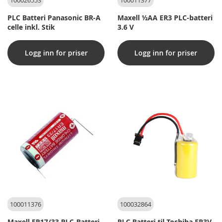
100026553
100011377
PLC Batteri Panasonic BR-A
Maxell ½AA ER3 PLC-batteri
celle inkl. Stik
3.6 V
Logg inn for priser
Logg inn for priser
100011376
100032864
Maxell ER17/33 PLC-Batteri
PLC Batteri til Toshiba ER3V