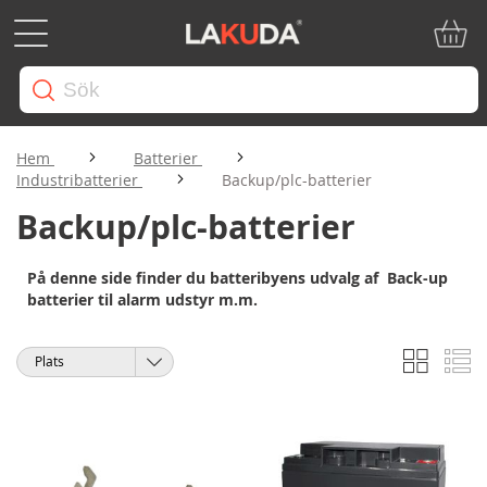
Min ku
Hem
Batterier
Industribatterier
Backup/plc-batterier
Backup/plc-batterier
På denne side finder du batteribyens udvalg af Back-up
batterier til alarm udstyr m.m.
Rutnät
Li
Visa
Sortera
som
på