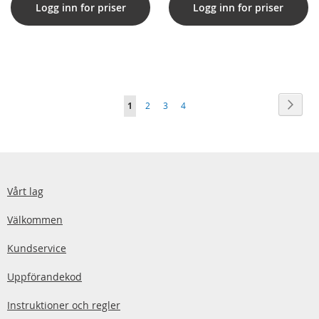
Logg inn for priser
Logg inn for priser
Sida
Sida
Nästa
You're
Sida
Sida
Sida
1
2
3
4
currently
reading
page
Vårt lag
Välkommen
Kundservice
Uppförandekod
Instruktioner och regler