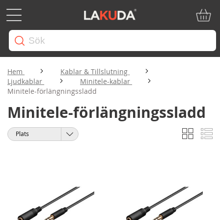
Min ku
Hem
Kablar & Tillslutning
Ljudkablar
Minitele-kablar
Minitele-förlängningssladd
Minitele-förlängningssladd
Rutnät
Li
Visa
Sortera
som
på