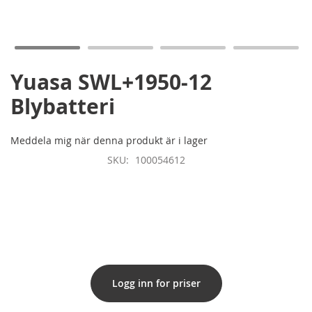
till
början
av
bildgalleriet
Yuasa SWL+1950-12
Blybatteri
Meddela mig när denna produkt är i lager
SKU
100054612
Logg inn for priser