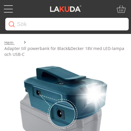
Min ku
Hem
Adapter till powerbank för Black&Decker 18V med LED-lampa
och USB-C
Hoppa
till
slutet
av
bildgalleriet