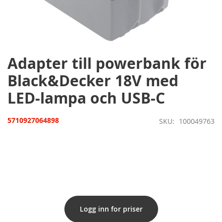
Hoppa
till
början
av
bildgalleriet
Adapter till powerbank för
Black&Decker 18V med
LED-lampa och USB-C
5710927064898
SKU
100049763
Logg inn for priser