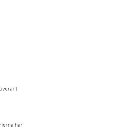
suveränt
rierna har