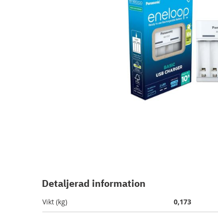
Hoppa
till
början
Detaljerad information
av
bildgalleriet
Vikt (kg)
0,173