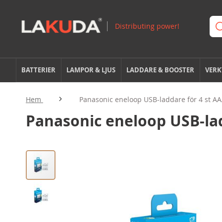
BATTERIER
LAMPOR & LJUS
LADDARE & BOOSTER
VERK
Hem
Panasonic eneloop USB-laddare för 4 st 
Panasonic eneloop USB-la
Hoppa
till
slutet
av
bildgalleriet