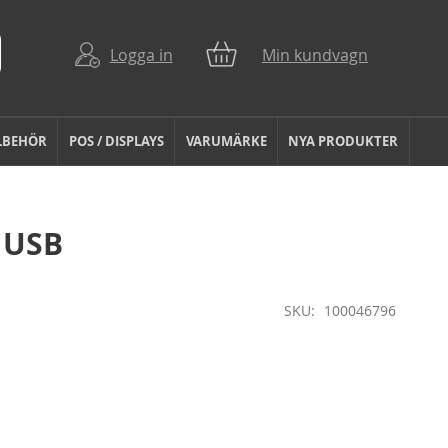
Logga in
Min kundvagn
LBEHÖR
POS / DISPLAYS
VARUMÄRKE
NYA PRODUKTER
1USB
SKU
100046796