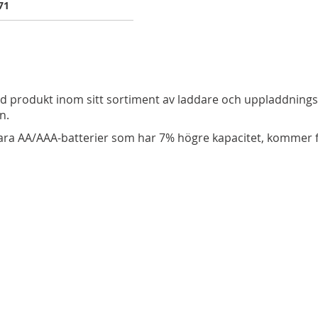
71
ad produkt inom sitt sortiment av laddare och uppladdning
n.
ara AA/AAA-batterier som har 7% högre kapacitet, kommer 