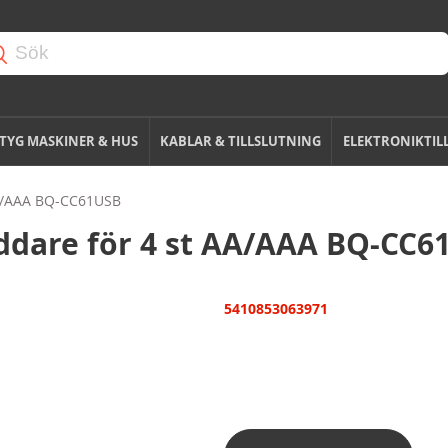
TYG MASKINER & HUS
KABLAR & TILLSLUTNING
ELEKTRONIKTIL
AA/AAA BQ-CC61USB
ddare för 4 st AA/AAA BQ-CC6
5410853063971