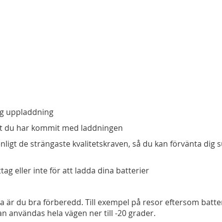
dig uppladdning
ngt du har kommit med laddningen
enligt de strängaste kvalitetskraven, så du kan förvänta dig 
ttag eller inte för att ladda dina batterier
a är du bra förberedd. Till exempel på resor eftersom batte
an användas hela vägen ner till -20 grader.