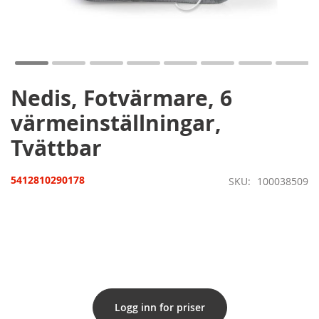
Hoppa
till
början
av
bildgalleriet
Nedis, Fotvärmare, 6
värmeinställningar,
Tvättbar
5412810290178
SKU
100038509
Logg inn for priser