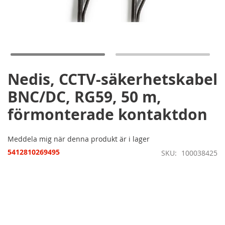
Hoppa
till
början
av
bildgalleriet
Nedis, CCTV-säkerhetskabel
BNC/DC, RG59, 50 m,
förmonterade kontaktdon
Meddela mig när denna produkt är i lager
5412810269495
SKU
100038425