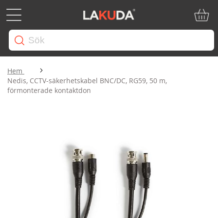
Min ku
Hem
Nedis, CCTV-säkerhetskabel BNC/DC, RG59, 50 m,
förmonterade kontaktdon
Hoppa
till
slutet
av
bildgalleriet