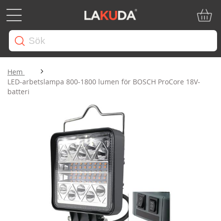
Min ku
Hem
LED-arbetslampa 800-1800 lumen för BOSCH ProCore 18V-
batteri
Hoppa
till
slutet
av
bildgalleriet