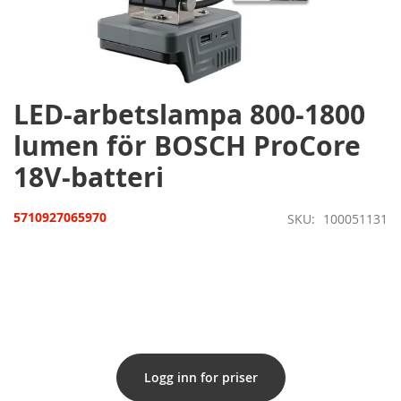
Hoppa
till
början
av
bildgalleriet
LED-arbetslampa 800-1800
lumen för BOSCH ProCore
18V-batteri
5710927065970
SKU
100051131
Logg inn for priser