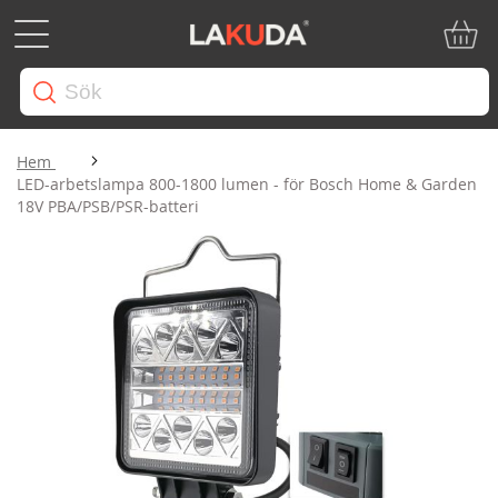
Min ku
Hem
LED-arbetslampa 800-1800 lumen - för Bosch Home & Garden
18V PBA/PSB/PSR-batteri
Hoppa
till
slutet
av
bildgalleriet