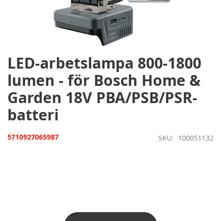
Hoppa
till
början
av
bildgalleriet
LED-arbetslampa 800-1800
lumen - för Bosch Home &
Garden 18V PBA/PSB/PSR-
batteri
5710927065987
SKU
100051132