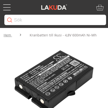
Min ku
Hem
Kranbatteri till Ikusi - 4,8V 600mAh Ni-Mh
Hoppa
till
slutet
av
bildgalleriet
Hoppa