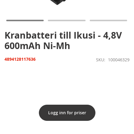
till
början
av
bildgalleriet
Kranbatteri till Ikusi - 4,8V
600mAh Ni-Mh
4894128117636
SKU
100046329
Logg inn for priser