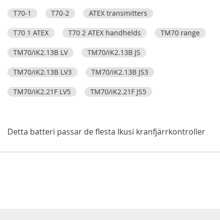
T70-1
T70-2
ATEX transmitters
T70 1 ATEX
T70 2 ATEX handhelds
TM70 range
TM70/iK2.13B LV
TM70/iK2.13B JS
TM70/iK2.13B LV3
TM70/iK2.13B JS3
TM70/iK2.21F LV5
TM70/iK2.21F JS5
Detta batteri passar de flesta Ikusi kranfjärrkontroller