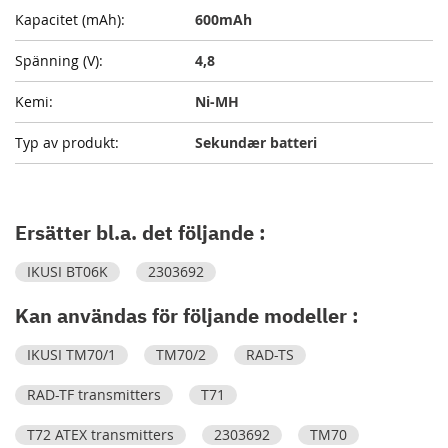
600mAh
4,8
Ni-MH
Sekundær batteri
Ersätter bl.a. det följande :
IKUSI BT06K
2303692
Kan användas för följande modeller :
IKUSI TM70/1
TM70/2
RAD-TS
RAD-TF transmitters
T71
T72 ATEX transmitters
2303692
TM70