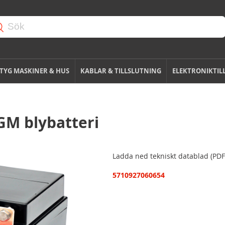
TYG MASKINER & HUS
KABLAR & TILLSLUTNING
ELEKTRONIKTIL
GM blybatteri
Ladda ned tekniskt datablad (PDF
5710927060654