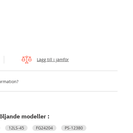
Lägg till i jämför
formation?
öljande modeller :
12LS-45
FG24204
PS-12380