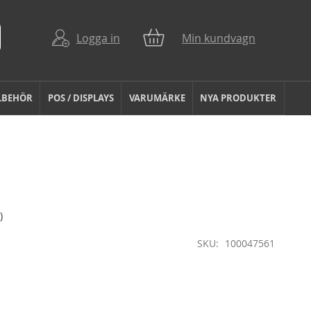
Logga in
Min kundvagn
LBEHÖR
POS / DISPLAYS
VARUMÄRKE
NYA PRODUKTER
)
SKU
100047561