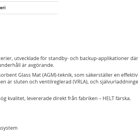
eri
terier, utvecklade för standby- och backup-applikationer dä
 underhåll är avgörande.
orbent Glass Mat (AGM)-teknik, som säkerställer en effektiv
en är sluten och ventilreglerad (VRLA), och självurladdninge
g kvalitet, levererade direkt från fabriken – HELT färska.
msystem