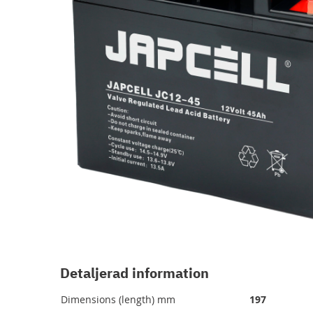
Hoppa
till
början
av
Detaljerad information
bildgalleriet
Dimensions (length) mm
197