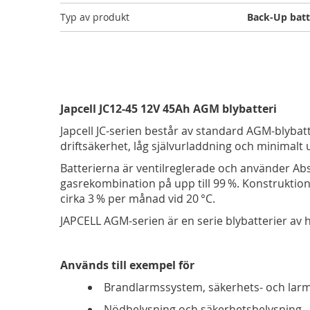
Typ av produkt
Back-Up batt
Japcell JC12-45 12V 45Ah AGM blybatteri
Japcell JC-serien består av standard AGM-blybat
driftsäkerhet, låg självurladdning och minimalt
Batterierna är ventilreglerade och använder Abs
gasrekombination på upp till 99 %. Konstruktion
cirka 3 % per månad vid 20 °C.
JAPCELL AGM-serien är en serie blybatterier av hö
Används till exempel för
Brandlarmssystem, säkerhets- och lar
Nödbelysning och säkerhetsbelysning