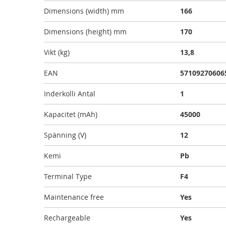
Dimensions (width) mm
166
Dimensions (height) mm
170
Vikt (kg)
13,8
EAN
57109270606
Inderkolli Antal
1
Kapacitet (mAh)
45000
Spänning (V)
12
Kemi
Pb
Terminal Type
F4
Maintenance free
Yes
Rechargeable
Yes