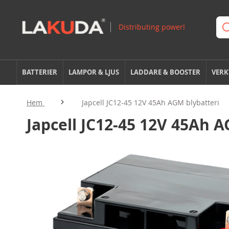
BATTERIER
LAMPOR & LJUS
LADDARE & BOOSTER
VERK
Hem
Japcell JC12-45 12V 45Ah AGM blybatteri
Japcell JC12-45 12V 45Ah A
Hoppa
till
slutet
av
bildgalleriet