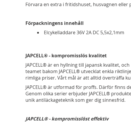
Förvara en extra i fritidshuset, husvagnen eller på
Förpackningens innehåll
Elcykelladdare 36V 2A DC 5,5x2,1mm
JAPCELL® - kompromisslös kvalitet
JAPCELL® är en hyllning till japansk kvalitet, o
teamet bakom JAPCELL® utvecklat enkla riktlin
rimliga priser. Vårt mål är att alltid överträffa
JAPCELL® är utformad för proffs. Därför finns de 
Genom olika serier erbjuder JAPCELL® produkter 
unik antiläckageteknik som ger dig sinnesfrid.
JAPCELL® - kompromisslöst effektiv