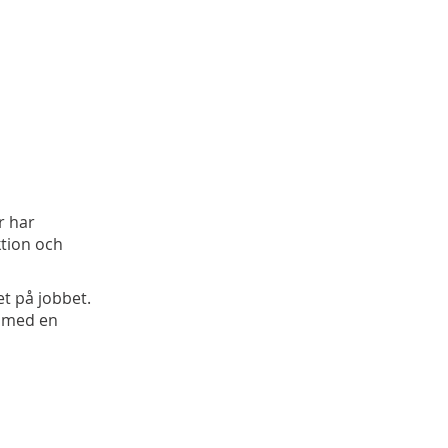
r har
ktion och
et på jobbet.
, med en