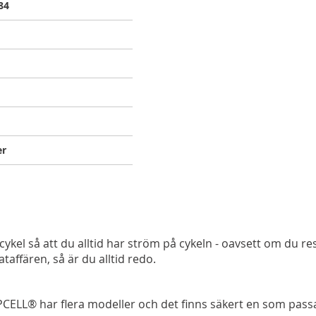
84
er
lcykel så att du alltid har ström på cykeln - oavsett om du res
ataffären, så är du alltid redo.
 JAPCELL® har flera modeller och det finns säkert en som passa