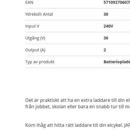
EAN
57109270607
Ydrekolli Antal
30
Input V
240V
Utgång (V)
36
Output (A)
2
Typ av produkt
Batterioplad
Det är praktiskt att ha en extra laddare till din e
från jobbet, skolan eller bara en snabb tur till m
Kom ihåg att hitta rätt laddare till din elcykel.