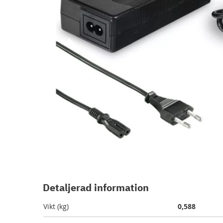
Hoppa
till
början
Detaljerad information
av
bildgalleriet
Vikt (kg)
0,588