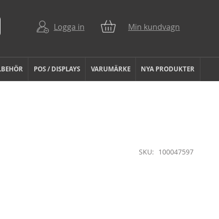
Logga in
Min kundvagn
LBEHÖR
POS / DISPLAYS
VARUMÄRKE
NYA PRODUKTER
SKU
100047597