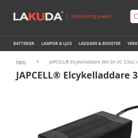
BATTERIER
LAMPOR & LJUS
LADDARE & BOOSTER
VERK
Hem
JAPCELL® Elcykelladdare 36V 2A DC 5,5x2
JAPCELL® Elcykelladdare 
Hoppa
till
slutet
av
bildgalleriet