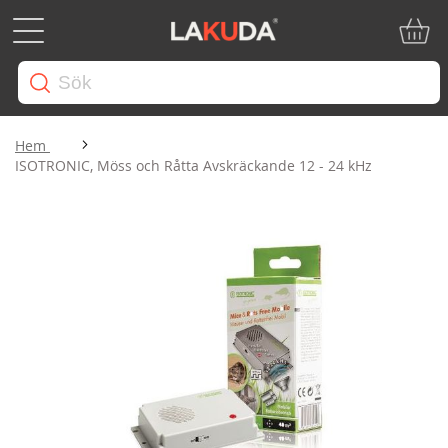
Min ku
Hem
ISOTRONIC, Möss och Råtta Avskräckande 12 - 24 kHz
Hoppa
till
slutet
av
bildgalleriet