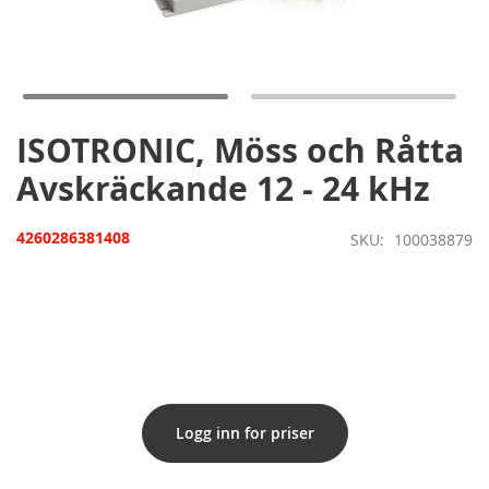
Hoppa
till
början
av
bildgalleriet
ISOTRONIC, Möss och Råtta
Avskräckande 12 - 24 kHz
4260286381408
SKU
100038879
Logg inn for priser