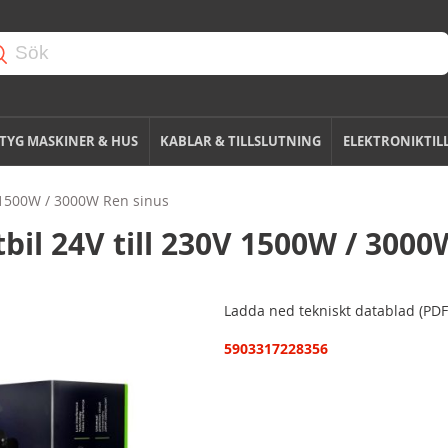
TYG MASKINER & HUS
KABLAR & TILLSLUTNING
ELEKTRONIKTIL
0V 1500W / 3000W Ren sinus
tbil 24V till 230V 1500W / 300
Ladda ned tekniskt datablad (PDF
5903317228356