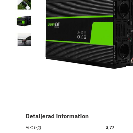
Hoppa
till
början
av
Detaljerad information
bildgalleriet
Vikt (kg)
3,77