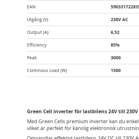
EAN
59033172283
Utgång (V)
230V AC
Output (A)
6,52
Efficiency
85%
Peak
3000
Continous Load (W)
1500
Green Cell inverter för lastbilens 24V till 23
Med Green Cells premium inverter kan du enkelt 
vilket är perfekt för känslig elektronisk utrustnin
Omvandlar effektivt lastbilens 24V DC till 230V 