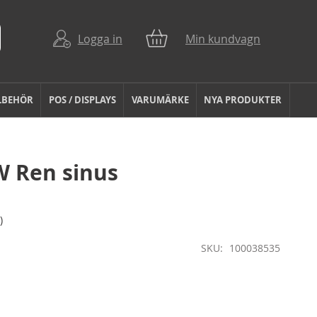
Logga in
Min kundvagn
LBEHÖR
POS / DISPLAYS
VARUMÄRKE
NYA PRODUKTER
0W Ren sinus
)
SKU
100038535