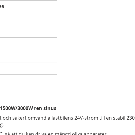
56
0V 1500W/3000W ren sinus
och säkert omvandla lastbilens 24V-ström till en stabil 23
g.
AC, så att du kan driva en mängd olika apparater.