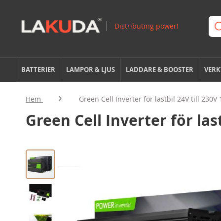
BATTERIER
LAMPOR & LJUS
LADDARE & BOOSTER
VERK
Hem
Green Cell Inverter för lastbil 24V till 23
Green Cell Inverter för las
Hoppa
till
slutet
av
bildgalleriet