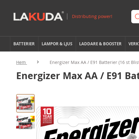
BATTERIER
LAMPOR & LJUS
LADDARE & BOOSTER
VERK
Hem
Energizer Max AA / E91 Batterier (16 st Blis
Energizer Max AA / E91 Batt
Hoppa
till
slutet
av
bildgalleriet