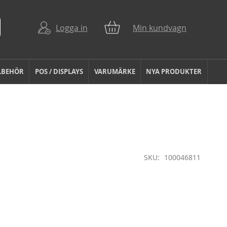
Logga in
Min kundvagn
LBEHÖR
POS / DISPLAYS
VARUMÄRKE
NYA PRODUKTER
SKU
100046811