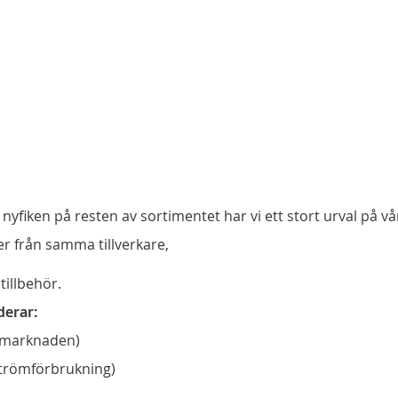
 nyfiken på resten av sortimentet har vi ett stort urval på v
er från samma tillverkare,
tillbehör.
derar:
å marknaden)
strömförbrukning)