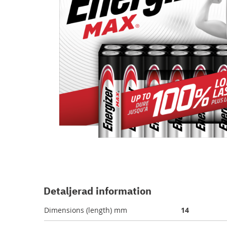
Hoppa
till
början
Detaljerad information
av
bildgalleriet
Dimensions (length) mm
14