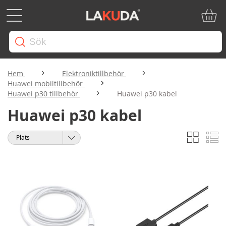
Min ku
Hem
Elektroniktillbehör
Huawei mobiltillbehör
Huawei p30 tillbehör
Huawei p30 kabel
Huawei p30 kabel
Rutnät
Li
Visa
Sortera
som
på