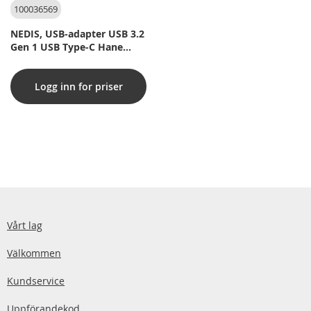
100036569
NEDIS, USB-adapter USB 3.2
Gen 1 USB Type-C Hane
HDMI Utgång / USB Type-C
Hona / USB-A Hona 5 Gbps
Logg inn for priser
0.20 m Rund Nickelplaterad
PVC Vit Plastpåse
Vårt lag
Välkommen
Kundservice
Uppförandekod