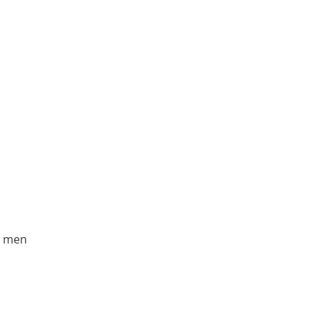
ka men
.