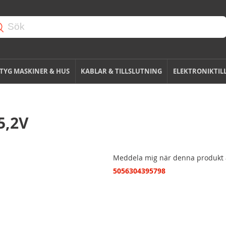
TYG MASKINER & HUS
KABLAR & TILLSLUTNING
ELEKTRONIKTIL
15,2V
Meddela mig när denna produkt ä
5056304395798