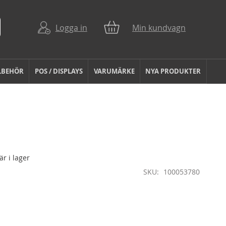
Logga in
Min kundvagn
LBEHÖR
POS / DISPLAYS
VARUMÄRKE
NYA PRODUKTER
r i lager
SKU
100053780