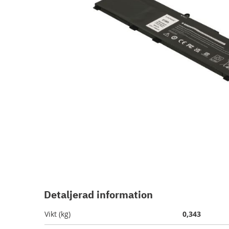
Hoppa
till
början
Detaljerad information
av
bildgalleriet
Vikt (kg)
0,343