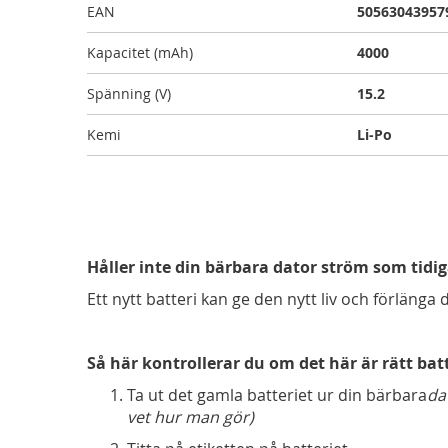
EAN
50563043957
Kapacitet (mAh)
4000
Spänning (V)
15.2
Kemi
Li-Po
Håller inte din bärbara dator ström som tidi
Ett nytt batteri kan ge den nytt liv och förlänga 
Så här kontrollerar du om det här är rätt bat
Ta ut det gamla batteriet ur din bärbara
da
vet hur man gör)