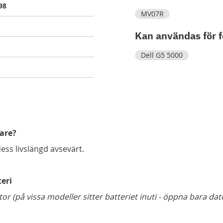
98
MV07R
Kan användas för f
Dell G5 5000
gare?
dess livslängd avsevärt.
teri
tor (på vissa modeller sitter batteriet inuti - öppna bara d