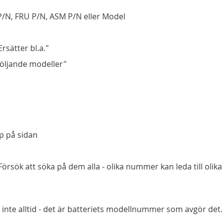
P/N, FRU P/N, ASM P/N eller Model
rsätter bl.a."
följande modeller"
pp på sidan
örsök att söka på dem alla - olika nummer kan leda till oli
nte alltid - det är batteriets modellnummer som avgör det