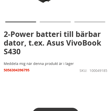
Hoppa
till
början
av
bildgalleriet
2-Power batteri till bärbar
dator, t.ex. Asus VivoBook
S430
Meddela mig när denna produkt är i lager
5056304396795
SKU
100049185