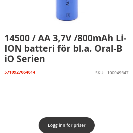
Hoppa
till
början
av
bildgalleriet
14500 / AA 3,7V /800mAh Li-
ION batteri för bl.a. Oral-B
iO Serien
5710927064614
SKU
100049647
Logg inn for priser