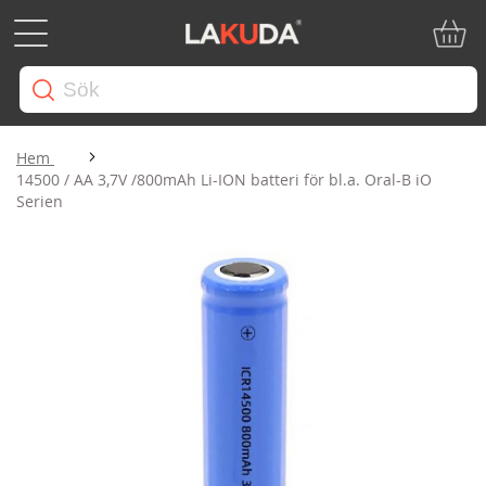
Min ku
Hem
14500 / AA 3,7V /800mAh Li-ION batteri för bl.a. Oral-B iO
Serien
Hoppa
till
slutet
av
bildgalleriet