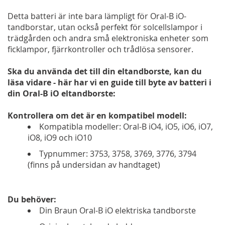
Detta batteri är inte bara lämpligt för Oral-B iO-
tandborstar, utan också perfekt för solcellslampor i
trädgården och andra små elektroniska enheter som
ficklampor, fjärrkontroller och trådlösa sensorer.
Ska du använda det till din eltandborste, kan du
läsa vidare - här har vi en guide till byte av batteri i
din Oral-B
iO
eltandborste:
Kontrollera om det är en kompatibel modell:
Kompatibla modeller: Oral-B iO4, iO5, iO6, iO7,
iO8, iO9 och iO10
Typnummer: 3753, 3758, 3769, 3776, 3794
(finns på undersidan av handtaget)
Du behöver:
Din Braun Oral-B iO elektriska tandborste