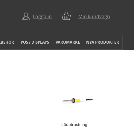
Logga in
Min kundvagn
LBEHÖR
POS / DISPLAYS
VARUMÄRKE
NYA PRODUKTER
Lödutrustning