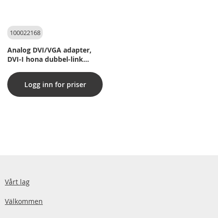
100022168
Analog DVI/VGA adapter,
DVI-I hona dubbel-link
(24+5 pin), svart,
Logg inn for priser
Vårt lag
Välkommen