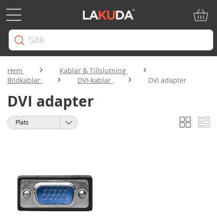
Min ku
Hem
Kablar & Tillslutning
Bildkablar
DVI-kablar
DVI adapter
DVI adapter
Rutnät
Li
Visa
Sortera
som
på