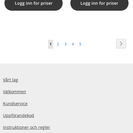
Logg inn for priser
Logg inn for priser
Sida
Sida
Nästa
You're
Sida
Sida
Sida
Sida
1
2
3
4
5
currently
reading
page
Vårt lag
Välkommen
Kundservice
Uppförandekod
Instruktioner och regler