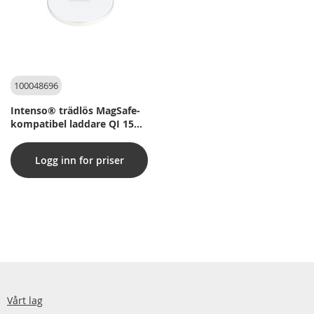
100048696
Intenso® trädlös MagSafe-
kompatibel laddare QI 15W
inkl. USB-C-kabel och 30W
PD/QC Snabbladdare. Vit
Logg inn for priser
Vårt lag