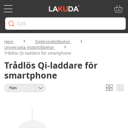
Min ku
Hem
Elektroniktillbehör
Universella mobiltillbehör
Trådlös Qi-laddare för smartphone
Trådlös Qi-laddare för
smartphone
Rutnät
Li
Visa
Sortera
som
på