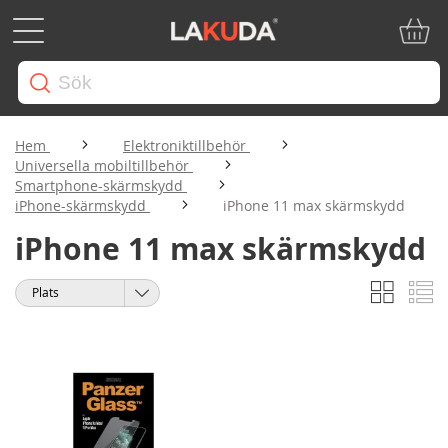
Min ku
Hem
Elektroniktillbehör
Universella mobiltillbehör
Smartphone-skärmskydd
iPhone-skärmskydd
iPhone 11 max skärmskydd
iPhone 11 max skärmskydd
Rutnät
Li
Visa
Sortera
som
på