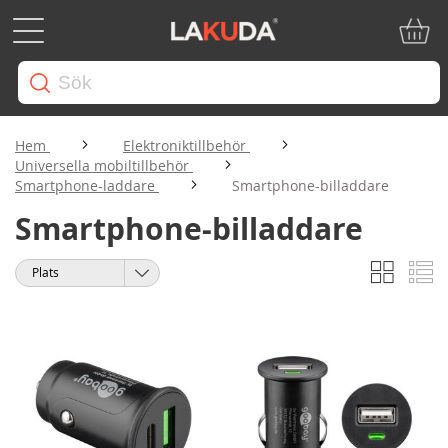
Min ku
Hem
Elektroniktillbehör
Universella mobiltillbehör
Smartphone-laddare
Smartphone-billaddare
Smartphone-billaddare
Rutnät
Li
Visa
Sortera
som
på