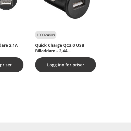
100024609
dare 2.1A
Quick Charge QC3.0 USB
Billaddare - 2,4A
snabbladdning
priser
Logg inn for priser