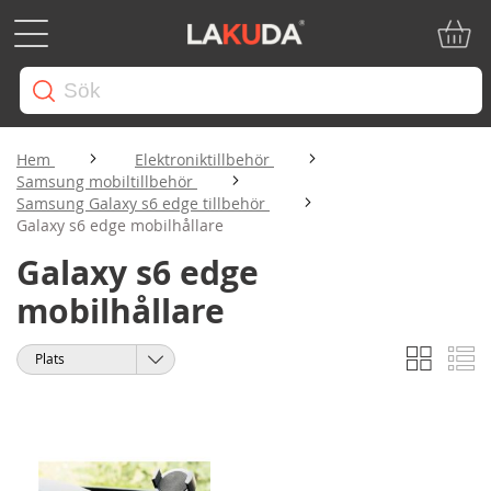
Min ku
Hem
Elektroniktillbehör
Samsung mobiltillbehör
Samsung Galaxy s6 edge tillbehör
Galaxy s6 edge mobilhållare
Galaxy s6 edge
mobilhållare
Rutnät
Li
Visa
Sortera
som
på