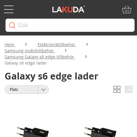
Min ku
Hem
Elektroniktillbehör
Samsung mobiltillbehör
Samsung Galaxy s6 edge tillbehör
Galaxy s6 edge lader
Galaxy s6 edge lader
Rutnät
Li
Visa
Sortera
som
på