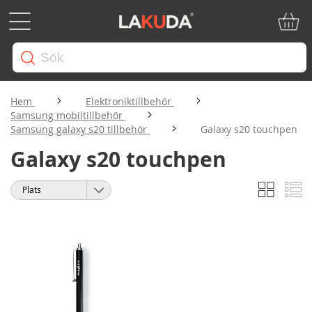
Min ku
Hem
Elektroniktillbehör
Samsung mobiltillbehör
Samsung galaxy s20 tillbehör
Galaxy s20 touchpen
Galaxy s20 touchpen
Rutnät
Li
Visa
Sortera
som
på