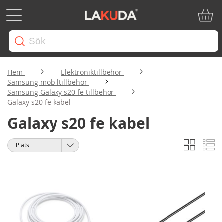
Min ku
Hem
Elektroniktillbehör
Samsung mobiltillbehör
Samsung Galaxy s20 fe tillbehör
Galaxy s20 fe kabel
Galaxy s20 fe kabel
Rutnät
Li
Visa
Sortera
som
på