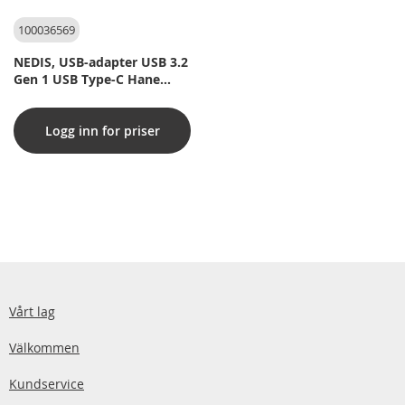
100036569
NEDIS, USB-adapter USB 3.2
Gen 1 USB Type-C Hane
HDMI Utgång / USB Type-C
Hona / USB-A Hona 5 Gbps
Logg inn for priser
0.20 m Rund Nickelplaterad
PVC Vit Plastpåse
Vårt lag
Välkommen
Kundservice