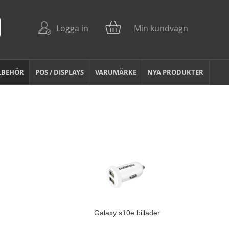
Logga in
Min kundvagn
LBEHÖR
POS / DISPLAYS
VARUMÄRKE
NYA PRODUKTER
Galaxy s10e billader