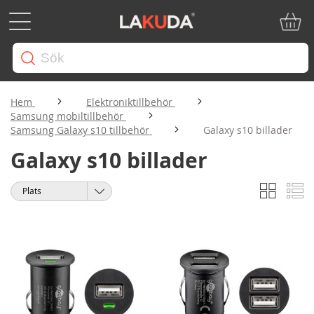
Min ku
Hem
Elektroniktillbehör
Samsung mobiltillbehör
Samsung Galaxy s10 tillbehör
Galaxy s10 billader
Galaxy s10 billader
Rutnät
Li
Visa
Sortera
som
på