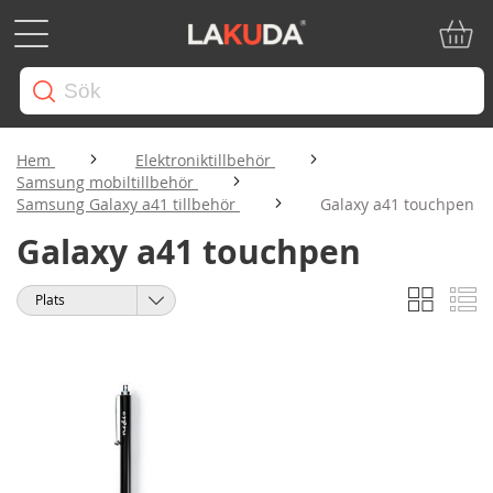
Min ku
Hem
Elektroniktillbehör
Samsung mobiltillbehör
Samsung Galaxy a41 tillbehör
Galaxy a41 touchpen
Galaxy a41 touchpen
Rutnät
Li
Visa
Sortera
som
på