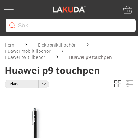
Min ku
Hem
Elektroniktillbehör
Huawei mobiltillbehör
Huawei p9 tillbehör
Huawei p9 touchpen
Huawei p9 touchpen
Rutnät
Li
Visa
Sortera
som
på