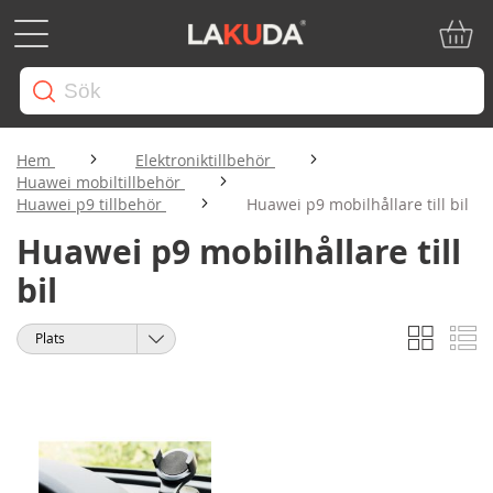
Min ku
Hem
Elektroniktillbehör
Huawei mobiltillbehör
Huawei p9 tillbehör
Huawei p9 mobilhållare till bil
Huawei p9 mobilhållare till
bil
Rutnät
Li
Visa
Sortera
som
på