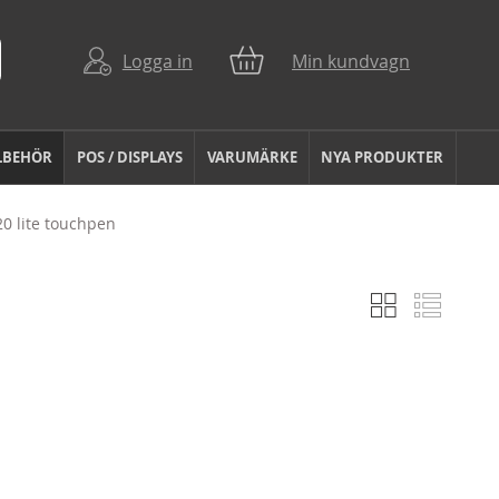
Logga in
Min kundvagn
LBEHÖR
POS / DISPLAYS
VARUMÄRKE
NYA PRODUKTER
0 lite touchpen
Rutnät
Listvy
Visa
som