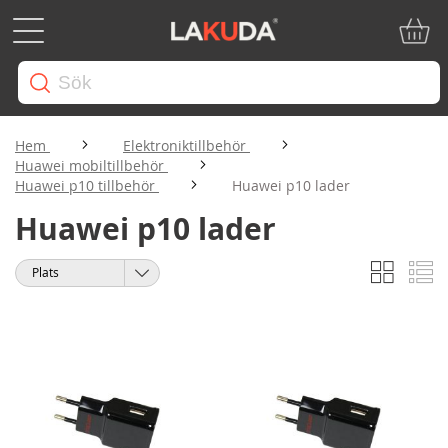
Min ku
Hem
Elektroniktillbehör
Huawei mobiltillbehör
Huawei p10 tillbehör
Huawei p10 lader
Huawei p10 lader
Rutnät
Li
Visa
Sortera
som
på