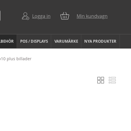
Logga in
Min kundvagn
LBEHÖR
POS / DISPLAYS
VARUMÄRKE
NYA PRODUKTER
10 plus billader
Rutnät
Listvy
Visa
som