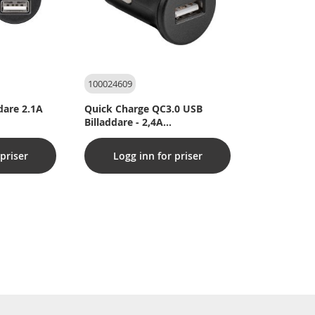
100024609
dare 2.1A
Quick Charge QC3.0 USB
Billaddare - 2,4A
snabbladdning
priser
Logg inn for priser