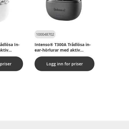
100048702
ådlösa In-
Intenso® T300A Trådlösa in-
aktiv
ear-hörlurar med aktiv
it
brusreducering - Svart
priser
Logg inn for priser