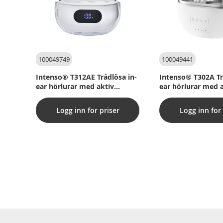
100049749
100049441
Intenso® T312AE Trådlösa in-
Intenso® T302A Tr
ear hörlurar med aktiv
ear hörlurar med 
brusreducering och ENC - Vit
brusreducering - V
Logg inn for priser
Logg inn for 